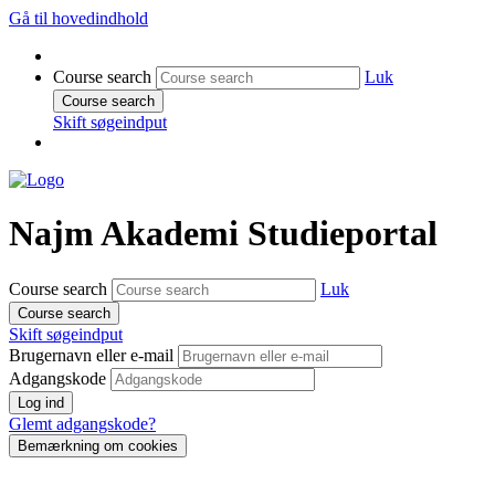
Gå til hovedindhold
Course search
Luk
Course search
Skift søgeindput
Najm Akademi Studieportal
Course search
Luk
Course search
Skift søgeindput
Brugernavn eller e-mail
Adgangskode
Log ind
Glemt adgangskode?
Bemærkning om cookies